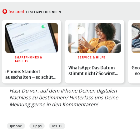
red
featu
LESEEMPFEHLUNGEN
SMARTPHONES &
SERVICE & HILFE
TABLETS
WhatsApp: Das Datum
Goo
iPhone: Standort
stimmt nicht? So wirst
– so
ausschalten – so schützt
Du die Fehlermeldung l…
dun
Du Deine Privatsphäre
Hast Du vor, auf dem iPhone Deinen digitalen
Nachlass zu bestimmen? Hinterlass uns Deine
Meinung gerne in den Kommentaren!
Iphone
Tipps
Ios-15