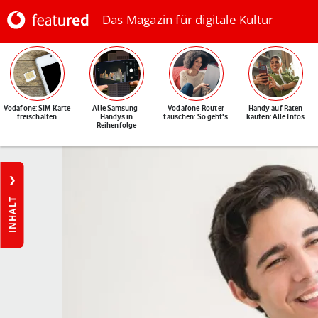
Das Magazin für digitale Kultur
Vodafone: SIM-Karte
Alle Samsung-
Vodafone-Router
Handy auf Raten
freischalten
Handys in
tauschen: So geht's
kaufen: Alle Infos
Reihenfolge
INHALT