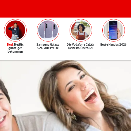
Deal
: Netflix
Samsung Galaxy
Die Vodafone CallYa-
Beste Handys 2026
günstiger
S26: Alle Preise
Tarife im Überblick
bekommen