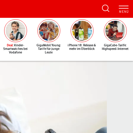
Deal
: Kinder-
GigaMobil Young:
iPhone 18: Release &
GigaCube-Tarife:
Smartwatches bei
Tarife für junge
mehr im Überblick
Highspeed-Internet
Vodafone
Leute