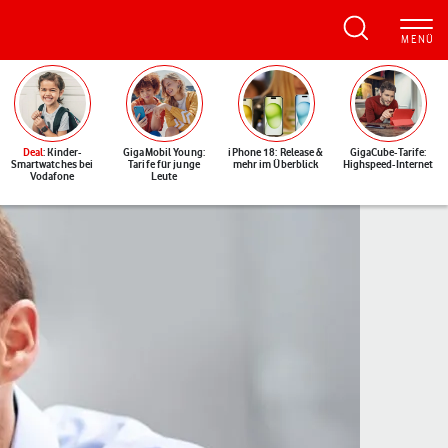
Deal
: Kinder-
GigaMobil Young:
iPhone 18: Release &
GigaCube-Tarife:
Smartwatches bei
Tarife für junge
mehr im Überblick
Highspeed-Internet
Vodafone
Leute