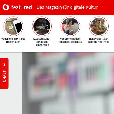
Das Magazin für digitale Kultur
Vodafone: SIM-Karte
Alle Samsung-
Vodafone-Router
Handy auf Raten
freischalten
Handys in
tauschen: So geht's
kaufen: Alle Infos
Reihenfolge
INHALT