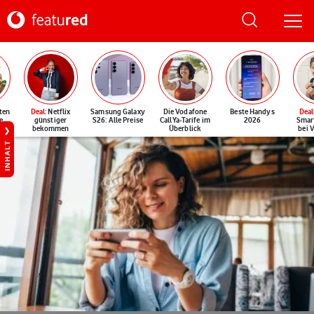
ten
Deal
: Netflix
Samsung Galaxy
Die Vodafone
Beste Handys
Deal
e
günstiger
S26: Alle Preise
CallYa-Tarife im
2026
Smar
bekommen
Überblick
bei 
INHALT