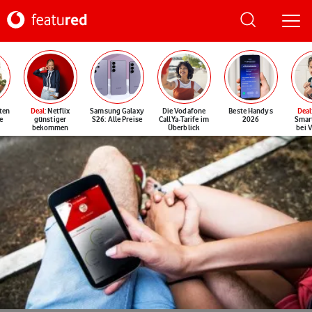
ten
Deal
: Netflix
Samsung Galaxy
Die Vodafone
Beste Handys
Deal
e
günstiger
S26: Alle Preise
CallYa-Tarife im
2026
Smar
bekommen
Überblick
bei 