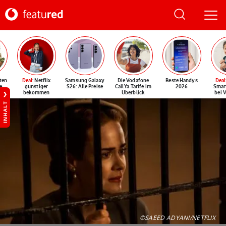
ten
Deal
: Netflix
Samsung Galaxy
Die Vodafone
Beste Handys
Deal
e
günstiger
S26: Alle Preise
CallYa-Tarife im
2026
Smar
bekommen
Überblick
bei 
INHALT
©SAEED ADYANI/NETFLIX