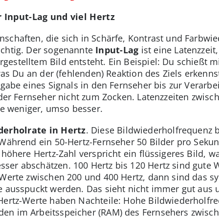
 Input-Lag und viel Hertz
schaften, die sich in Schärfe, Kontrast und Farbwi
ichtig. Der sogenannte
Input-Lag
ist eine Latenzzeit
estelltem Bild entsteht. Ein Beispiel: Du schießt m
 was Du an der (fehlenden) Reaktion des Ziels erkenns
ngabe eines Signals in den Fernseher bis zur Verarbe
 der Fernseher nicht zum Zocken. Latenzzeiten zwisc
 je weniger, umso besser.
derholrate in Hertz
. Diese Bildwiederholfrequenz b
 Während ein 50-Hertz-Fernseher 50 Bilder pro Sekund
höhere Hertz-Zahl verspricht ein flüssigeres Bild, wa
er abschätzen. 100 Hertz bis 120 Hertz sind gute W
 Werte zwischen 200 und 400 Hertz, dann sind das sy
e ausspuckt werden. Das sieht nicht immer gut aus u
Hertz-Werte haben Nachteile: Hohe Bildwiederholfre
en im Arbeitsspeicher (RAM) des Fernsehers zwisc