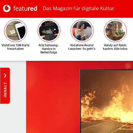
Das Magazin für digitale Kultur
Vodafone: SIM-Karte
Alle Samsung-
Vodafone-Router
Handy auf Raten
freischalten
Handys in
tauschen: So geht's
kaufen: Alle Infos
Reihenfolge
INHALT