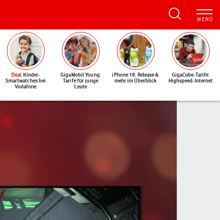
Deal
: Kinder-
GigaMobil Young:
iPhone 18: Release &
GigaCube-Tarife:
Smartwatches bei
Tarife für junge
mehr im Überblick
Highspeed-Internet
Vodafone
Leute