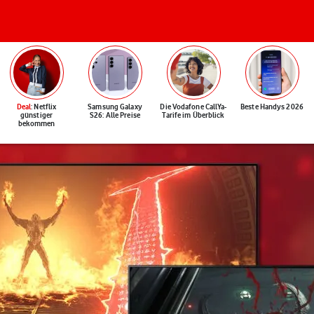
Deal
: Netflix
Samsung Galaxy
Die Vodafone CallYa-
Beste Handys 2026
günstiger
S26: Alle Preise
Tarife im Überblick
bekommen