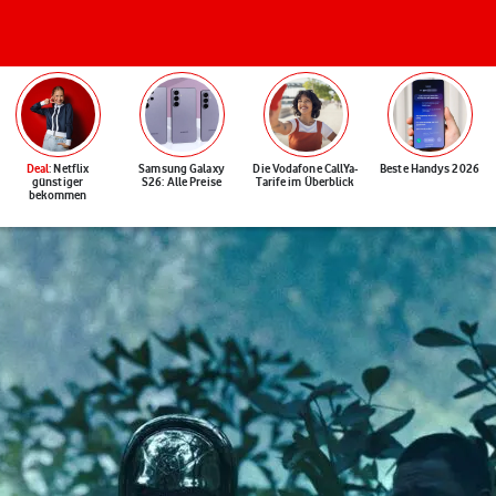
Deal
: Netflix
Samsung Galaxy
Die Vodafone CallYa-
Beste Handys 2026
günstiger
S26: Alle Preise
Tarife im Überblick
bekommen