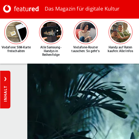
Das Magazin für digitale Kultur
Vodafone: SIM-Karte
Alle Samsung-
Vodafone-Router
Handy auf Raten
freischalten
Handys in
tauschen: So geht's
kaufen: Alle Infos
Reihenfolge
INHALT