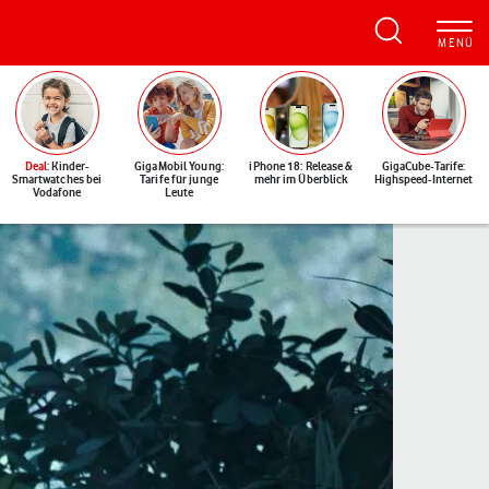
Deal
: Kinder-
GigaMobil Young:
iPhone 18: Release &
GigaCube-Tarife:
Smartwatches bei
Tarife für junge
mehr im Überblick
Highspeed-Internet
Vodafone
Leute