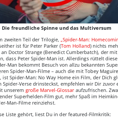
 Die freundliche Spinne und das Multiversum
 zweiten Teil der Trilogie,
„Spider-Man: Homecomi
either ist für Peter Parker (
Tom Holland
) nichts meh
 an Doctor Strange (Benedict Cumberbatch), der mi
en, dass Peter Spider-Man ist. Allerdings rüttelt die
der-Man bekommt Besuch von allzu bekannten Supe
deren Spider-Man-Filme – auch die mit Tobey Maguir
 ist Spider-Man: No Way Home ein Film, der Dich gl
im Spider-Verse drinsteckst, empfehlen wir Dir zuvor 
mit unserem
große Marvel-Glossar
aufzufrischen. Zwa
ender Superhelden-Film gut, mehr Spaß im Heimkin
der-Man-Filme reinziehst.
 Liste gehört, liest Du in der featured-Filmkritik: