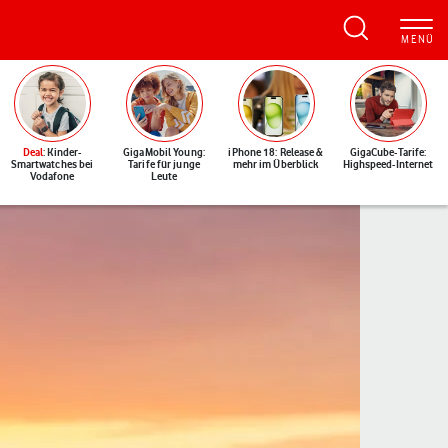
Deal
: Kinder-
GigaMobil Young:
iPhone 18: Release &
GigaCube-Tarife:
Smartwatches bei
Tarife für junge
mehr im Überblick
Highspeed-Internet
Vodafone
Leute