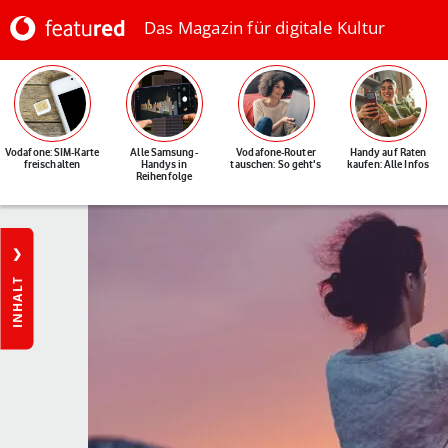
Das Magazin für digitale Kultur
Vodafone: SIM-Karte
Alle Samsung-
Vodafone-Router
Handy auf Raten
freischalten
Handys in
tauschen: So geht's
kaufen: Alle Infos
Reihenfolge
INHALT