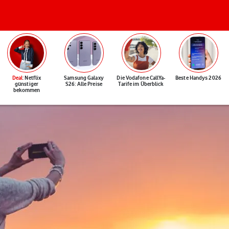
Deal
: Netflix
Samsung Galaxy
Die Vodafone CallYa-
Beste Handys 2026
günstiger
S26: Alle Preise
Tarife im Überblick
bekommen