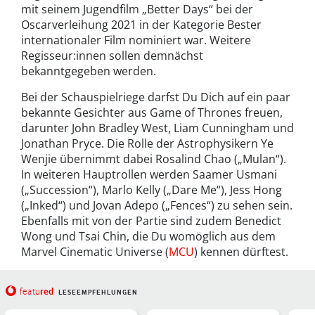
mit seinem Jugendfilm „Better Days“ bei der
Oscarverleihung 2021 in der Kategorie Bester
internationaler Film nominiert war. Weitere
Regisseur:innen sollen demnächst
bekanntgegeben werden.
Bei der Schauspielriege darfst Du Dich auf ein paar
bekannte Gesichter aus Game of Thrones freuen,
darunter John Bradley West, Liam Cunningham und
Jonathan Pryce. Die Rolle der Astrophysikern Ye
Wenjie übernimmt dabei Rosalind Chao („Mulan“).
In weiteren Hauptrollen werden Saamer Usmani
(„Succession“), Marlo Kelly („Dare Me“), Jess Hong
(„Inked“) und Jovan Adepo („Fences“) zu sehen sein.
Ebenfalls mit von der Partie sind zudem Benedict
Wong und Tsai Chin, die Du womöglich aus dem
Marvel Cinematic Universe (
MCU
) kennen dürftest.
red
featu
LESEEMPFEHLUNGEN