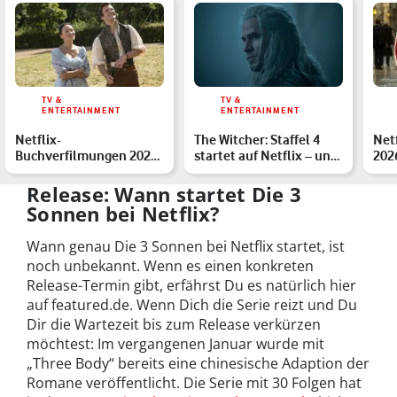
TV &
TV &
ENTERTAINMENT
ENTERTAINMENT
Netflix-
The Witcher: Staffel 4
Net
Buchverfilmungen 2026:
startet auf Netflix – und
202
Die Highlights im
das musst Du wis…
Out
Überblick
Release: Wann startet Die 3
Sonnen bei Netflix?
Wann genau Die 3 Sonnen bei Netflix startet, ist
noch unbekannt. Wenn es einen konkreten
Release-Termin gibt, erfährst Du es natürlich hier
auf featured.de. Wenn Dich die Serie reizt und Du
Dir die Wartezeit bis zum Release verkürzen
möchtest: Im vergangenen Januar wurde mit
„Three Body“ bereits eine chinesische Adaption der
Romane veröffentlicht. Die Serie mit 30 Folgen hat