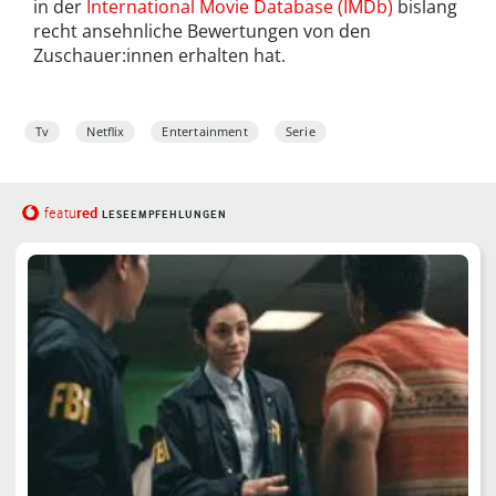
in der
International Movie Database (IMDb)
bislang
recht ansehnliche Bewertungen von den
Zuschauer:innen erhalten hat.
Tv
Netflix
Entertainment
Serie
red
featu
LESEEMPFEHLUNGEN