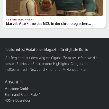
TV & ENTERTAINMENT
Marvel: Alle Filme des MCU in der chronologischen
Reihenfolge
featured ist Vodafones Magazin für digitale Kultur
Als Begleiter auf dem Weg ins Gigabit-Zeitalter liefern wir die
besten Stories zu Smartphone-Highlights, Gadgets, den
heißesten Tech-News und Kino- und TV-Höhepunkte.
Anschrift
Vodafone GmbH
Ferdinand-Braun-Platz 1
40549 Düsseldorf