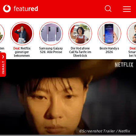
ten
Deal
: Netflix
Samsung Galaxy
Die Vodafone
Beste Handys
Deal
e
günstiger
S26: Alle Preise
CallYa-Tarife im
2026
Smar
bekommen
Überblick
bei 
INHALT
©Screenshot Trailer / Netflix