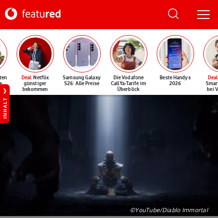
ten
Deal
: Netflix
Samsung Galaxy
Die Vodafone
Beste Handys
Deal
e
günstiger
S26: Alle Preise
CallYa-Tarife im
2026
Smar
bekommen
Überblick
bei 
INHALT
©YouTube/Diablo Immortal