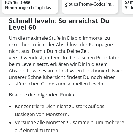
iOS 16: Diese
Sam
gibt es Promo-Codes im
Neuerungen bringt das
Sic
März 2026?
Update auf Dein iPhone
Juli
Gal
Schnell leveln: So erreichst Du
Level 60
Um die maximale Stufe in Diablo Immortal zu
erreichen, reicht der Abschluss der Kampagne
nicht aus. Damit Du nicht Deine Zeit
verschwendest, indem Du die falschen Prioritäten
beim Leveln setzt, erklären wir Dir in diesem
Abschnitt, wie es am effektivsten funktioniert. Nach
unserer Schnellübersicht findest Du noch einen
ausführlichen Guide zum schnellen Leveln.
Beachte die folgenden Punkte:
Konzentriere Dich nicht zu stark auf das
Besiegen von Monstern.
Versuche alle Monster zu sammeln, um mehrere
auf einmal zu töten.