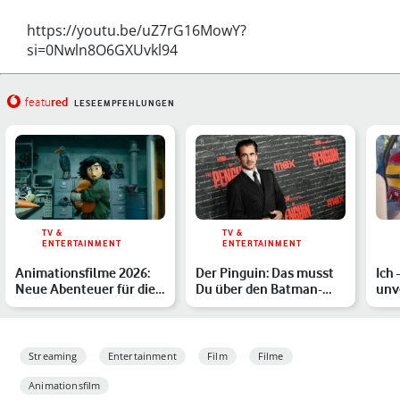
https://youtu.be/uZ7rG16MowY?
si=0Nwln8O6GXUvkl94
red
featu
LESEEMPFEHLUNGEN
TV &
TV &
ENTERTAINMENT
ENTERTAINMENT
Animationsfilme 2026:
Der Pinguin: Das musst
Ich 
Neue Abenteuer für die
Du über den Batman-
unv
Kinoleinwand
Bösewicht wissen
Str
kan
Streaming
Entertainment
Film
Filme
Animationsfilm