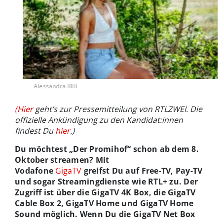
Bild: © RTLZWEI
Alessandra Riili
(Hier
geht’s zur Pressemitteilung von RTLZWEI. Die
offizielle Ankündigung zu den Kandidat:innen
findest Du
hier
.)
Du möchtest „Der Promihof“ schon ab dem 8.
Oktober streamen? Mit
Vodafone
GigaTV
greifst Du auf Free-TV, Pay-TV
und sogar Streamingdienste wie RTL+ zu. Der
Zugriff ist über die GigaTV 4K Box, die GigaTV
Cable Box 2, GigaTV Home und GigaTV Home
Sound möglich. Wenn Du die GigaTV Net Box