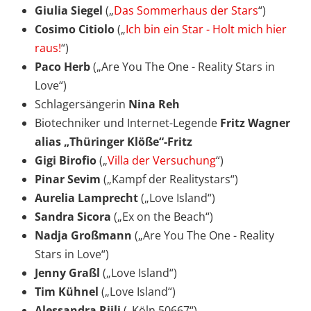
Giulia Siegel
(„
Das Sommerhaus der Stars
“)
Cosimo Citiolo
(„
Ich bin ein Star - Holt mich hier
raus!
“)
Paco Herb
(„Are You The One - Reality Stars in
Love“)
Schlagersängerin
Nina Reh
Biotechniker und Internet-Legende
Fritz Wagner
alias „Thüringer Klöße“-Fritz
Gigi Birofio
(„
Villa der Versuchung
“)
Pinar Sevim
(„Kampf der Realitystars“)
Aurelia Lamprecht
(„Love Island“)
Sandra Sicora
(„Ex on the Beach“)
Nadja Großmann
(„Are You The One - Reality
Stars in Love“)
Jenny Graßl
(„Love Island“)
Tim Kühnel
(„Love Island“)
Alessandra Riili
(„Köln 50667“)