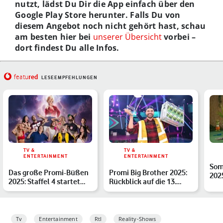
nutzt, lädst Du Dir die App einfach über den
Google Play Store herunter. Falls Du von
diesem Angebot noch nicht gehört hast, schau
am besten hier bei
unserer Übersicht
vorbei –
dort findest Du alle Infos.
red
featu
LESEEMPFEHLUNGEN
TV &
TV &
ENTERTAINMENT
ENTERTAINMENT
Som
Das große Promi-Büßen
Promi Big Brother 2025:
202
2025: Staffel 4 startet
Rückblick auf die 13.
und
bald – alle Infos z…
Staffel – Gewinner,…
D…
Tv
Entertainment
Rtl
Reality-Shows