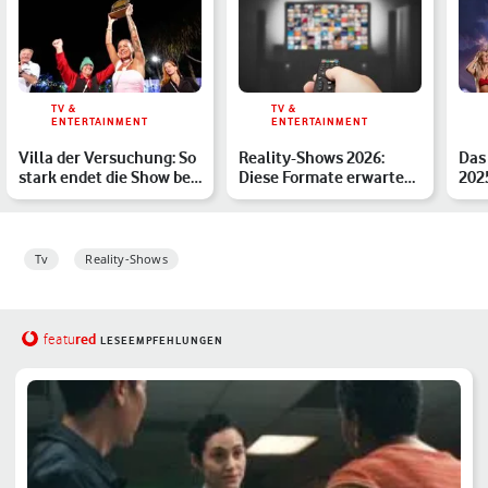
TV &
TV &
ENTERTAINMENT
ENTERTAINMENT
Villa der Versuchung: So
Reality-Shows 2026:
Das
stark endet die Show bei
Diese Formate erwarten
2025
Sat.1 - mit Gel…
Dich in diesem Jahr – …
bald
Tv
Reality-Shows
red
featu
LESEEMPFEHLUNGEN