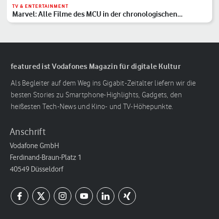
TV & ENTERTAINMENT
Marvel: Alle Filme des MCU in der chronologischen
Reihenfolge
featured ist Vodafones Magazin für digitale Kultur
Als Begleiter auf dem Weg ins Gigabit-Zeitalter liefern wir die
besten Stories zu Smartphone-Highlights, Gadgets, den
heißesten Tech-News und Kino- und TV-Höhepunkte.
Anschrift
Vodafone GmbH
Ferdinand-Braun-Platz 1
40549 Düsseldorf