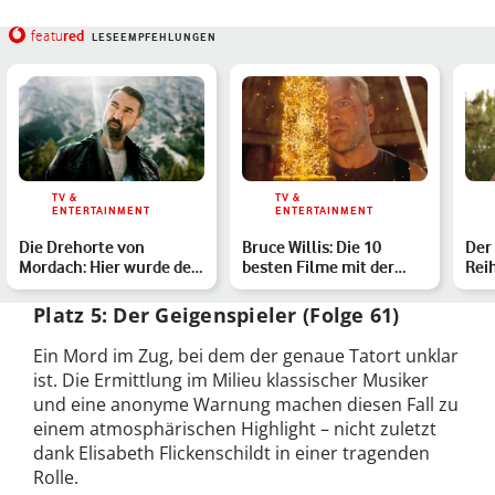
red
featu
LESEEMPFEHLUNGEN
TV &
TV &
ENTERTAINMENT
ENTERTAINMENT
Die Drehorte von
Bruce Willis: Die 10
Der 
Mordach: Hier wurde der
besten Filme mit der
Rei
ARD-Krimi gedreht
Kino-Legende
Bor
Platz 5: Der Geigenspieler (Folge 61)
Ein Mord im Zug, bei dem der genaue Tatort unklar
ist. Die Ermittlung im Milieu klassischer Musiker
und eine anonyme Warnung machen diesen Fall zu
einem atmosphärischen Highlight – nicht zuletzt
dank Elisabeth Flickenschildt in einer tragenden
Rolle.