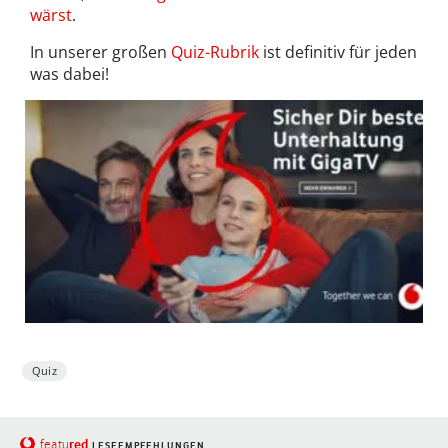
wärst
.
In unserer großen
Quiz-Rubrik
ist definitiv für jeden
was dabei!
Quiz
red
featu
LESEEMPFEHLUNGEN