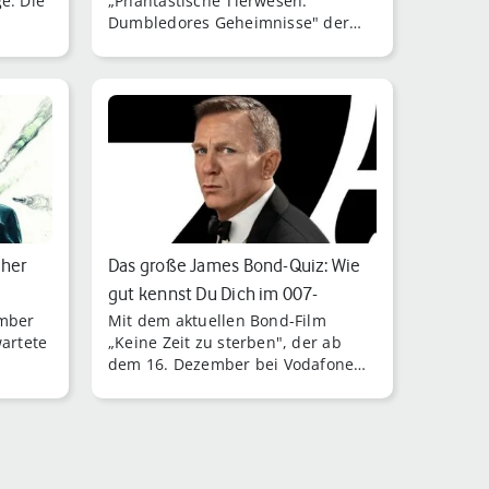
e: Die
„Phantastische Tierwesen:
Dumbledores Geheimnisse" der
dritte Teil des spektakulären
nder:
„Harry Potter"-Spin-offs im Kino.
cher
Das große James Bond-Quiz: Wie
gut kennst Du Dich im 007-
ember
Mit dem aktuellen Bond-Film
Universu…
wartete
„Keine Zeit zu sterben", der ab
dem 16. Dezember bei Vodafone
schen
GigaTV zu sehen ist, nimmt Daniel
Craig nach 15 Jahren als 007-Agent
seinen Hut.