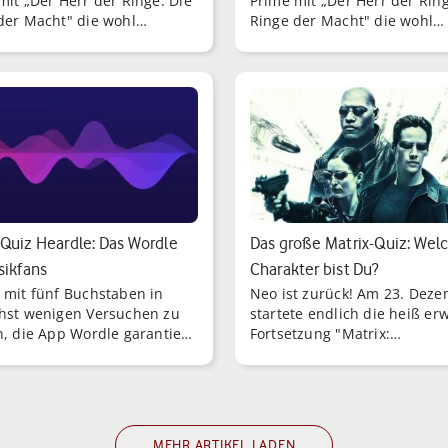
mit „Der Herr der Ringe: Die
Prime mit „Der Herr der Ring
der Macht" die wohl
Ringe der Macht" die wohl
rwartete Serie der
meisterwartete Serie der
genen Jahre. Kein Wunder:
vergangenen Jahre. Kein Wu
 J.
Das von J.
Quiz Heardle: Das Wordle
Das große Matrix-Quiz: Wel
sikfans
Charakter bist Du?
 mit fünf Buchstaben in
Neo ist zurück! Am 23. Dez
hst wenigen Versuchen zu
startete endlich die heiß er
n, die App Wordle garantiert
Fortsetzung "Matrix:
le die tägliche Portion
Resurrections" in den deut
spaß.
Kinos.
MEHR ARTIKEL LADEN