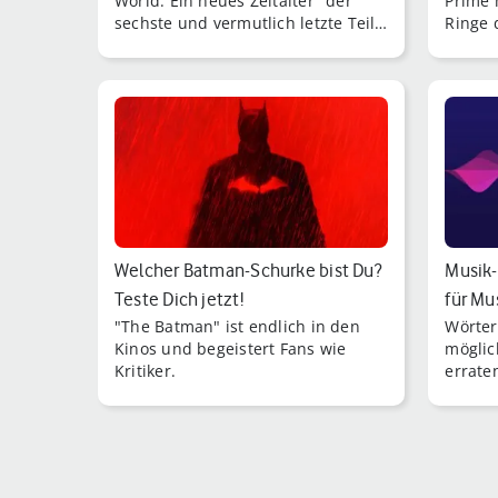
World: Ein neues Zeitalter" der
Prime 
sechste und vermutlich letzte Teil
Ringe 
der legendären Dino-Filmreihe im
meiste
Kino.
vergan
Das von
Welcher Batman-Schurke bist Du?
Musik-
Teste Dich jetzt!
für Mu
"The Batman" ist endlich in den
Wörter
Kinos und begeistert Fans wie
möglic
Kritiker.
errate
für vie
Rätsel