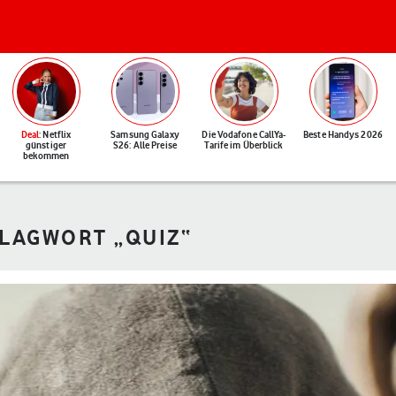
Deal
: Netflix
Samsung Galaxy
Die Vodafone CallYa-
Beste Handys 2026
günstiger
S26: Alle Preise
Tarife im Überblick
bekommen
HLAGWORT „QUIZ“