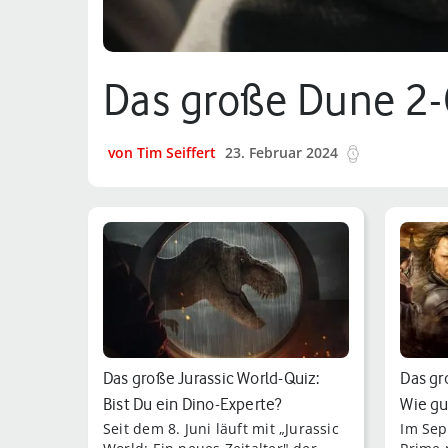
Das große Dune 2-Q
von Tim Seiffert
23. Februar 2024
3 min.
Das große Jurassic World-Quiz:
Das gr
Bist Du ein Dino-Experte?
Wie gu
Seit dem 8. Juni läuft mit „Jurassic
Im Sep
Tolkie