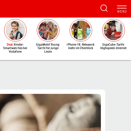
Deal
: Kinder-
GigaMobil Young:
iPhone 18: Release &
GigaCube-Tarife:
Smartwatches bei
Tarife für junge
mehr im Überblick
Highspeed-Internet
Vodafone
Leute