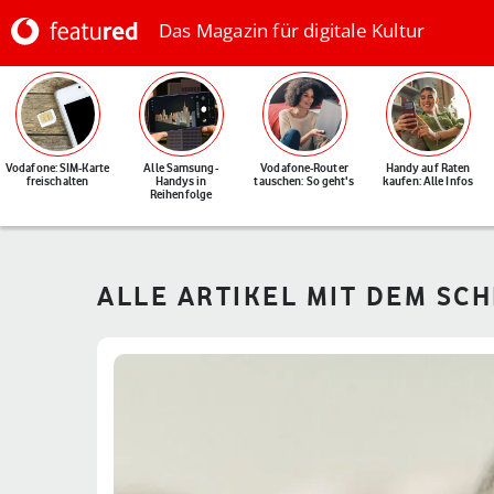
Das Magazin für digitale Kultur
Vodafone: SIM-Karte
Alle Samsung-
Vodafone-Router
Handy auf Raten
freischalten
Handys in
tauschen: So geht's
kaufen: Alle Infos
Reihenfolge
ALLE ARTIKEL MIT DEM SC