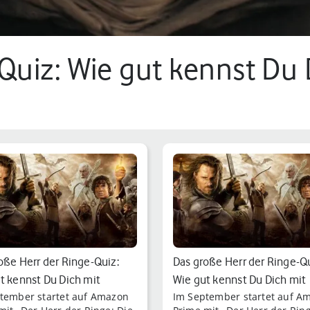
uiz: Wie gut kennst Du 
oße Herr der Ringe-Quiz:
Das große Herr der Ringe-Qu
t kennst Du Dich mit
Wie gut kennst Du Dich mit
tember startet auf Amazon
Im September startet auf A
n…
Tolkien…