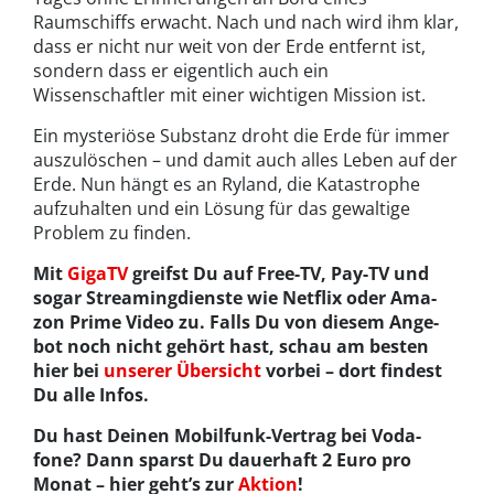
Raumschiffs erwacht. Nach und nach wird ihm klar,
dass er nicht nur weit von der Erde entfernt ist,
sondern dass er eigentlich auch ein
Wissenschaftler mit einer wichtigen Mission ist.
Ein mysteriöse Substanz droht die Erde für immer
auszulöschen – und damit auch alles Leben auf der
Erde. Nun hängt es an Ryland, die Katastrophe
aufzuhalten und ein Lösung für das gewaltige
Problem zu finden.
Mit
GigaTV
greif­st Du auf Free-TV, Pay-TV und
sog­ar Stream­ing­di­en­ste wie Net­flix oder Ama­
zon Prime Video zu. Falls Du von diesem Ange­
bot noch nicht gehört hast, schau am besten
hier bei
unser­er Über­sicht
vor­bei – dort find­est
Du alle Infos.
Du hast Deinen Mobil­funk-Ver­trag bei Voda­
fone? Dann sparst Du dauer­haft 2 Euro pro
Monat – hier geht’s zur
Aktion
!