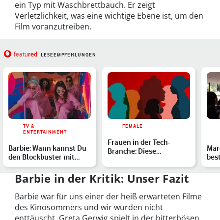
ein Typ mit Waschbrettbauch. Er zeigt
Verletzlichkeit, was eine wichtige Ebene ist, um den
Film voranzutreiben.
red
featu
LESEEMPFEHLUNGEN
TV &
FEMALE
ENTERTAINMENT
Frauen in der Tech-
Barbie: Wann kannst Du
Marg
Branche: Diese
den Blockbuster mit
bes
weiblichen Vorbilder
Margot Robbie
Bar
solltest D…
streamen…
Barbie in der Kritik: Unser Fazit
Barbie war für uns einer der heiß erwarteten Filme
des Kinosommers und wir wurden nicht
enttäuscht. Greta Gerwig spielt in der bitterbösen