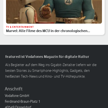
TV & ENTERTAINMENT
Marvel: Alle Filme des MCU in der chronologischen
Reihenfolge
featured ist Vodafones Magazin für digitale Kultur
Als Begleiter auf dem Weg ins Gigabit-Zeitalter liefern wir die
besten Stories zu Smartphone-Highlights, Gadgets, den
heißesten Tech-News und Kino- und TV-Höhepunkte.
Anschrift
Vodafone GmbH
Ferdinand-Braun-Platz 1
40549 Düsseldorf