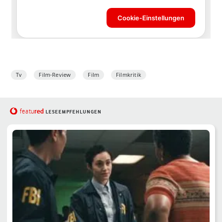
Tv
Film-Review
Film
Filmkritik
red
featu
LESEEMPFEHLUNGEN