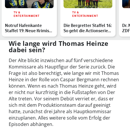
TV &
TV &
ENTERTAINMENT
ENTERTAINMENT
Notruf Hafenkante
Die Bergretter Staffel 16:
Dr. 
Staffel 19: Neue Krimis
So geht die Actionserie
ZDF
von der Waterkant
weiter
Wie lange wird Thomas Heinze
dabei sein?
Der Alte blickt inzwischen auf fünf verschiedene
Kommissare als Hauptfigur der Serie zurück. Die
Frage ist also berechtigt, wie lange wir mit Thomas
Heinze in der Rolle von Caspar Bergmann rechnen
können. Wenn es nach Thomas Heinze geht, wird
er nicht nur kurzfristig in die Fußstapfen von Der
Alte treten. Vor seinem Debüt verriet er, dass er
sich mit dem Produktionsteam darauf geeinigt
hatte, zunächst drei Jahre als Hauptkommissar
einzuplanen. Alles weitere solle vom Erfolg der
Episoden abhängen.