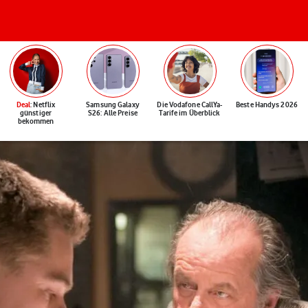
Deal
: Netflix
Samsung Galaxy
Die Vodafone CallYa-
Beste Handys 2026
günstiger
S26: Alle Preise
Tarife im Überblick
bekommen