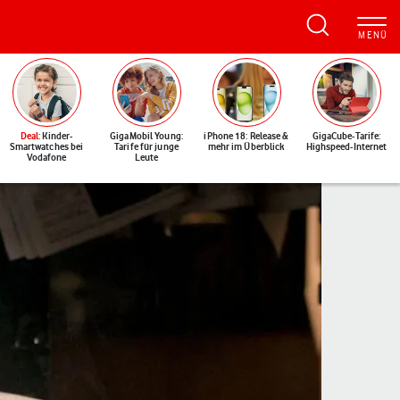
Deal
: Kinder-
GigaMobil Young:
iPhone 18: Release &
GigaCube-Tarife:
Smartwatches bei
Tarife für junge
mehr im Überblick
Highspeed-Internet
Vodafone
Leute