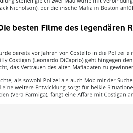
dlung stehen gleich zwei Maulwürfe mit Verbindun
ack Nicholson), der die irische Mafia in Boston anfüh
 Die besten Filme des legendären 
rde bereits vor Jahren von Costello in die Polizei e
illy Costigan (Leonardo DiCaprio) geht hingegen den
ucht, das Vertrauen des alten Mafiapaten zu gewinne
ichte, als sowohl Polizei als auch Mob mit der Such
ine weitere Entwicklung sorgt für heikle Situatione
en (Vera Farmiga), fängt eine Affäre mit Costigan an