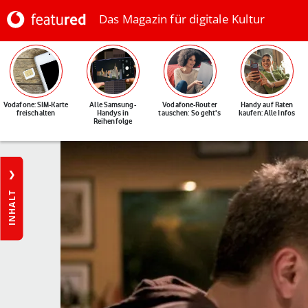
Das Magazin für digitale Kultur
Vodafone: SIM-Karte
Alle Samsung-
Vodafone-Router
Handy auf Raten
freischalten
Handys in
tauschen: So geht's
kaufen: Alle Infos
Reihenfolge
INHALT