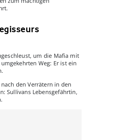
gen zum mächtigen
rt.
Regisseurs
ingeschleust, um die Mafia mit
 umgekehrten Weg: Er ist ein
n.
e nach den Verrätern in den
n: Sullivans Lebensgefährtin,
.