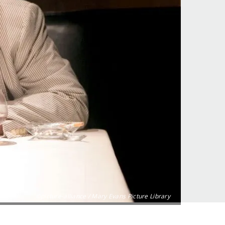
©picture-alliance / Mary Evans Picture Library