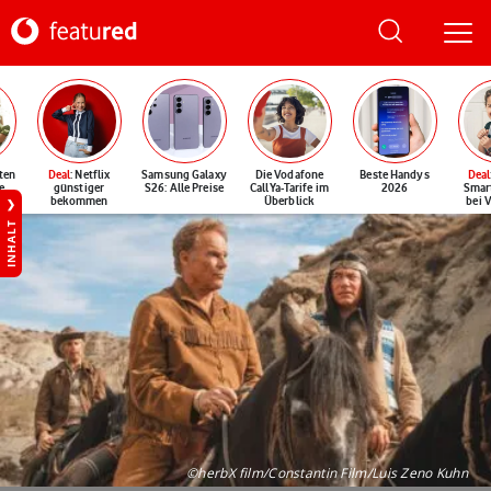
ten
Deal
: Netflix
Samsung Galaxy
Die Vodafone
Beste Handys
Deal
e
günstiger
S26: Alle Preise
CallYa-Tarife im
2026
Smar
bekommen
Überblick
bei 
INHALT
©herbX film/Constantin Film/Luis Zeno Kuhn