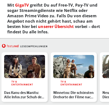
Mit
GigaTV
greifst Du auf Free-TV, Pay-TV und
sogar Streamingdienste wie Netflix oder
Amazon Prime Video zu. Falls Du von diesem
Angebot noch nicht gehört hast, schau am
besten hier bei
unserer Übersicht
vorbei – dort
findest Du alle Infos.
red
featu
LESEEMPFEHLUNGEN
TV &
TV &
ENTERTAINMENT
ENTERTAINMENT
Das Kanu des Manitu:
Winnetou: Die schönsten
Neu
Alle Infos zur Schuh des
Drehorte der Filme nach
Die
Manitu-Fortsetzung …
Karl May
erw