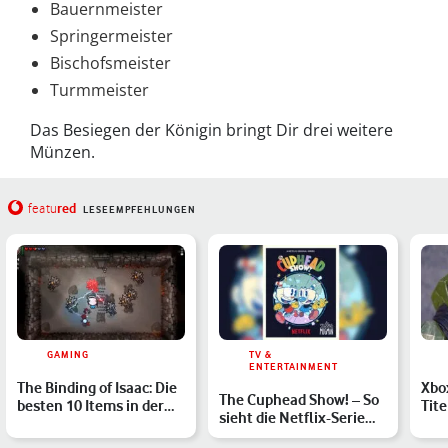
Bauernmeister
Springermeister
Bischofsmeister
Turmmeister
Das Besiegen der Königin bringt Dir drei weitere
Münzen.
red
featu
LESEEMPFEHLUNGEN
GAMING
TV &
ENTERTAINMENT
The Binding of Isaac: Die
Xbo
The Cuphead Show! – So
besten 10 Items in der
Tite
sieht die Netflix-Serie
Übersicht
ver
zum knallharten Sp…
Mär