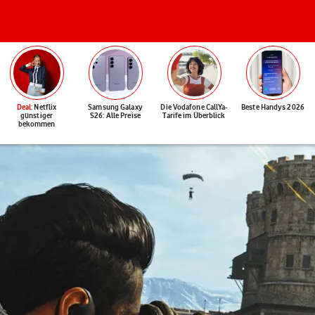
Deal
: Netflix
Samsung Galaxy
Die Vodafone CallYa-
Beste Handys 2026
günstiger
S26: Alle Preise
Tarife im Überblick
bekommen