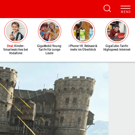
Deal
: Kinder-
GigaMobil Young:
iPhone 18: Release &
GigaCube-Tarife:
Smartwatches bei
Tarife für junge
mehr im Überblick
Highspeed-Internet
Vodafone
Leute