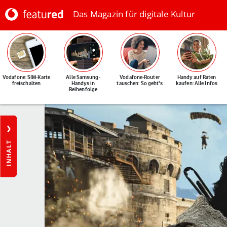
Das Magazin für digitale Kultur
Vodafone: SIM-Karte
Alle Samsung-
Vodafone-Router
Handy auf Raten
freischalten
Handys in
tauschen: So geht's
kaufen: Alle Infos
Reihenfolge
INHALT