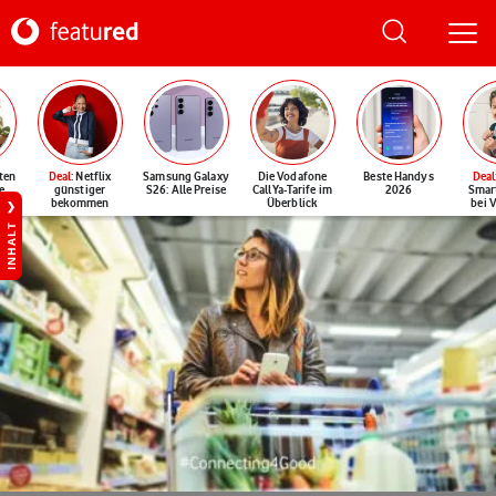
ten
Deal
: Netflix
Samsung Galaxy
Die Vodafone
Beste Handys
Deal
e
günstiger
S26: Alle Preise
CallYa-Tarife im
2026
Smar
bekommen
Überblick
bei 
INHALT