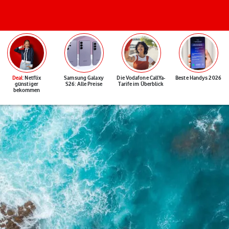
Deal
: Netflix
Samsung Galaxy
Die Vodafone CallYa-
Beste Handys 2026
günstiger
S26: Alle Preise
Tarife im Überblick
bekommen