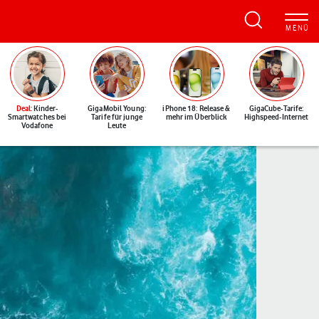
Deal
: Kinder-
GigaMobil Young:
iPhone 18: Release &
GigaCube-Tarife:
Smartwatches bei
Tarife für junge
mehr im Überblick
Highspeed-Internet
Vodafone
Leute