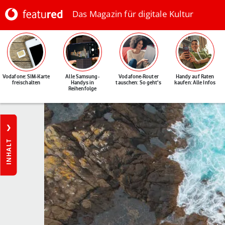
Das Magazin für digitale Kultur
Vodafone: SIM-Karte
Alle Samsung-
Vodafone-Router
Handy auf Raten
freischalten
Handys in
tauschen: So geht's
kaufen: Alle Infos
Reihenfolge
INHALT