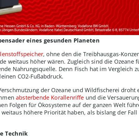
bensader eines gesunden Planeten
lenstoffspeicher
, ohne den die Treibhausgas-Konzen
de weitaus höher wären. Zugleich sind die Ozeane 
nde Nahrungsquelle. Denn Fisch hat im Vergleich zu
kleinen CO2-Fußabdruck.
erschmutzung der Ozeane und Wildfischerei droht 
kommen
absterbende Korallenriffe
und die Versauerung
hen Folgen für Ökosysteme auf der ganzen Welt führ
 weitaus höhere Priorität haben, als bislang der Fal
ie Technik