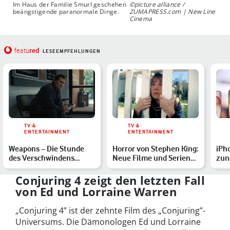
Im Haus der Familie Smurl geschehen
©picture alliance /
beängstigende paranormale Dinge.
ZUMAPRESS.com | New Line
Cinema
red
featu
LESEEMPFEHLUNGEN
TV &
TV &
ENTERTAINMENT
ENTERTAINMENT
Weapons – Die Stunde
Horror von Stephen King:
iPh
des Verschwindens
Neue Filme und Serien
zun
streamen: Der Horror im
ab 2026
Mod
He…
Conjuring 4 zeigt den letzten Fall
von Ed und Lorraine Warren
„Conjuring 4” ist der zehnte Film des „Conjuring”-
Universums. Die Dämonologen Ed und Lorraine