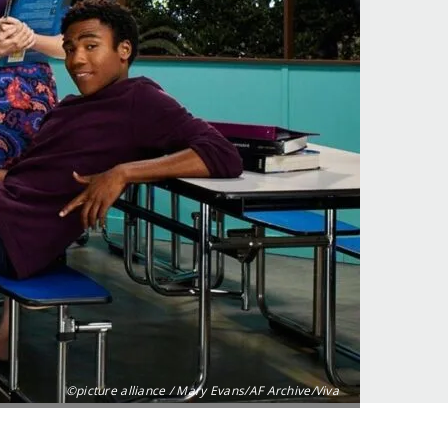
©picture alliance / Mary Evans/AF Archive/Viva