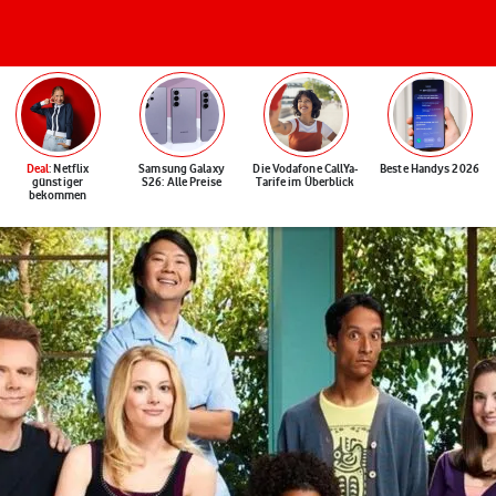
Deal
: Netflix
Samsung Galaxy
Die Vodafone CallYa-
Beste Handys 2026
günstiger
S26: Alle Preise
Tarife im Überblick
bekommen