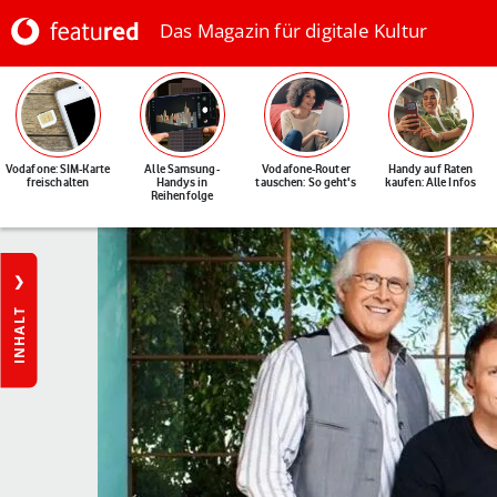
Das Magazin für digitale Kultur
Vodafone: SIM-Karte
Alle Samsung-
Vodafone-Router
Handy auf Raten
freischalten
Handys in
tauschen: So geht's
kaufen: Alle Infos
Reihenfolge
INHALT