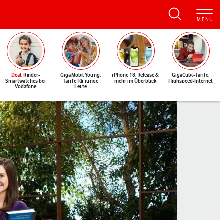
Deal
: Kinder-
GigaMobil Young:
iPhone 18: Release &
GigaCube-Tarife:
Smartwatches bei
Tarife für junge
mehr im Überblick
Highspeed-Internet
Vodafone
Leute