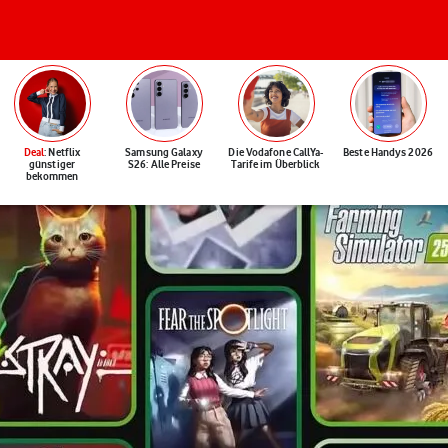
Deal
: Netflix
Samsung Galaxy
Die Vodafone CallYa-
Beste Handys 2026
günstiger
S26: Alle Preise
Tarife im Überblick
bekommen