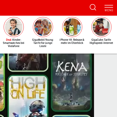
Deal
: Kinder-
GigaMobil Young:
iPhone 18: Release &
GigaCube-Tarife:
Smartwatches bei
Tarife für junge
mehr im Überblick
Highspeed-Internet
Vodafone
Leute