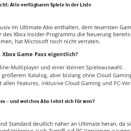
ht: Alle verfügbaren Spiele in der Liste
lusiv im Ultimate-Abo enthalten, dem teuersten Ga
r des Xbox Insider-Programms die Neuerung bereits
men, hat Microsoft noch nicht verraten.
 Xbox Game Pass eigentlich?
ine-Multiplayer und einer kleinen Spieleauswahl.
t größerem Katalog, aber bislang ohne Cloud Gamin
allen Features, inklusive Cloud Gaming und PC-Ver
ss – und welches Abo lohnt sich für wen?
d Standard deutlich näher an Ultimate heran, da si
 und teilweise auch Zugriff auf PC-Versionen ausgewä