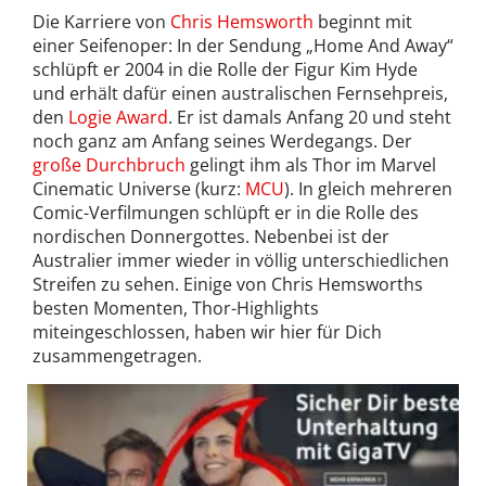
Die Karriere von
Chris Hemsworth
beginnt mit
einer Seifenoper: In der Sendung „Home And Away“
schlüpft er 2004 in die Rolle der Figur Kim Hyde
und erhält dafür einen australischen Fernsehpreis,
den
Logie Award
. Er ist damals Anfang 20 und steht
noch ganz am Anfang seines Werdegangs. Der
große Durchbruch
gelingt ihm als Thor im Marvel
Cinematic Universe (kurz:
MCU
). In gleich mehreren
Comic-Verfilmungen schlüpft er in die Rolle des
nordischen Donnergottes. Nebenbei ist der
Australier immer wieder in völlig unterschiedlichen
Streifen zu sehen. Einige von Chris Hemsworths
besten Momenten, Thor-Highlights
miteingeschlossen, haben wir hier für Dich
zusammengetragen.