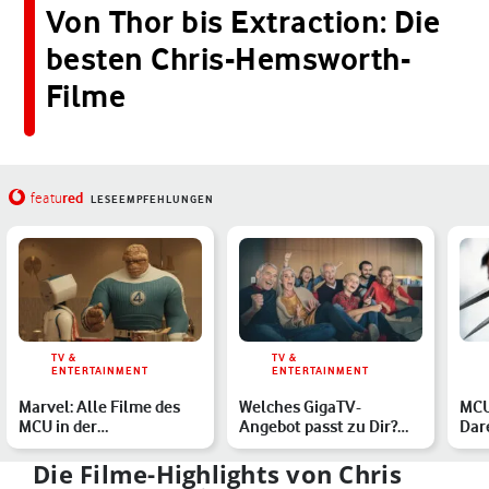
Von Thor bis Extraction: Die
besten Chris-Hemsworth-
Filme
red
featu
LESEEMPFEHLUNGEN
TV &
TV &
ENTERTAINMENT
ENTERTAINMENT
Marvel: Alle Filme des
Welches GigaTV-
MCU
MCU in der
Angebot passt zu Dir?
Dar
chronologischen
Vodafones
und 
Reihenfolge
Entertainment-Pake…
Übe
Die Filme-Highlights von Chris