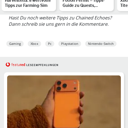
Harvestella: 8 wertvolle
Potion Permit – Tipps-
Xbo
Tipps zur Farming-Sim
Guide zu Quests,
Tite
Upgrades & mehr
ver
Mär
Hast Du noch weitere Tipps zu Chained Echoes?
Dann schreib sie uns gern in die Kommentare.
Gaming
Xbox
Pc
Playstation
Nintendo-Switch
red
featu
LESEEMPFEHLUNGEN