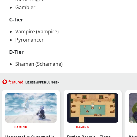
Gambler
C-Tier
Vampire (Vampire)
Pyromancer
D-Tier
Shaman (Schamane)
red
featu
LESEEMPFEHLUNGEN
GAMING
GAMING