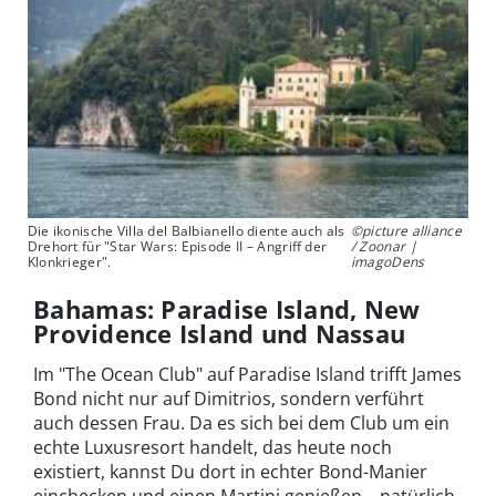
Die ikonische Villa del Balbianello diente auch als
©picture alliance
Drehort für "Star Wars: Episode II – Angriff der
/ Zoonar |
Klonkrieger".
imagoDens
Bahamas: Paradise Island, New
Providence Island und Nassau
Im "The Ocean Club" auf Paradise Island trifft James
Bond nicht nur auf Dimitrios, sondern verführt
auch dessen Frau. Da es sich bei dem Club um ein
echte Luxusresort handelt, das heute noch
existiert, kannst Du dort in echter Bond-Manier