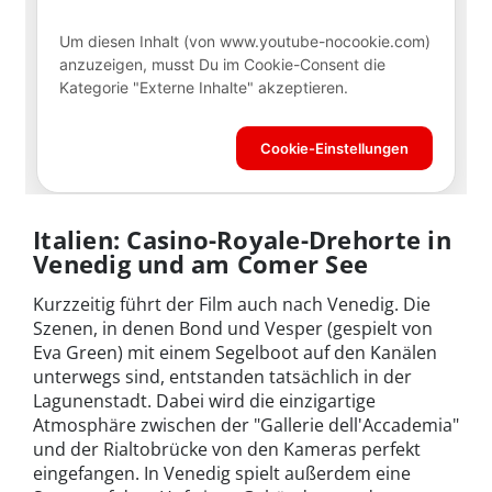
Italien: Casino-Royale-Drehorte in
Venedig und am Comer See
Kurzzeitig führt der Film auch nach Venedig. Die
Szenen, in denen Bond und Vesper (gespielt von
Eva Green) mit einem Segelboot auf den Kanälen
unterwegs sind, entstanden tatsächlich in der
Lagunenstadt. Dabei wird die einzigartige
Atmosphäre zwischen der "Gallerie dell'Accademia"
und der Rialtobrücke von den Kameras perfekt
eingefangen. In Venedig spielt außerdem eine