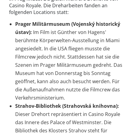
Casino Royale. Die Dreharbeiten fanden an
folgenden Locations statt:
Prager Militärmuseum (Vojenský historický
ústav):
Im Film ist Günther von Hagens'
berühmte Körperwelten-Ausstellung in Miami
angesiedelt. In die USA fliegen musste die
Filmcrew jedoch nicht. Stattdessen hat sie die
Szenen im Prager Militärmuseum gedreht. Das
Museum hat von Donnerstag bis Sonntag
geöffnet, kann also auch besucht werden. Für
die Außenaufnahmen nutzte die Filmcrew das
Verkehrsministerium.
Strahov-Bibliothek (Strahovská knihovna):
Dieser Drehort repräsentiert in Casino Royale
das Innere des Palace of Westminster. Die
Bibliothek des Klosters Strahov steht für