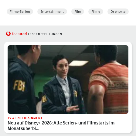
Filme-Serien
Entertainment
Film
Filme
Drehorte
red
featu
LESEEMPFEHLUNGEN
TV & ENTERTAINMENT
Neu auf Disney+ 2026: Alle Serien- und Filmstarts im
Monatsüberbl…