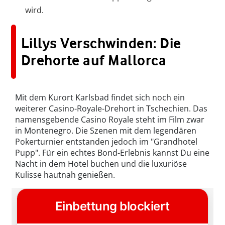
wird.
Lillys Verschwinden: Die
Drehorte auf Mallorca
Mit dem Kurort Karlsbad findet sich noch ein
weiterer Casino-Royale-Drehort in Tschechien. Das
namensgebende Casino Royale steht im Film zwar
in Montenegro. Die Szenen mit dem legendären
Pokerturnier entstanden jedoch im "Grandhotel
Pupp". Für ein echtes Bond-Erlebnis kannst Du eine
Nacht in dem Hotel buchen und die luxuriöse
Kulisse hautnah genießen.