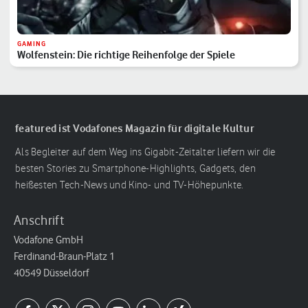
GAMING
Wolfenstein: Die richtige Reihenfolge der Spiele
featured ist Vodafones Magazin für digitale Kultur
Als Begleiter auf dem Weg ins Gigabit-Zeitalter liefern wir die
besten Stories zu Smartphone-Highlights, Gadgets, den
heißesten Tech-News und Kino- und TV-Höhepunkte.
Anschrift
Vodafone GmbH
Ferdinand-Braun-Platz 1
40549 Düsseldorf