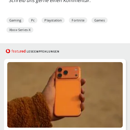
Schreib uns gerne einen Kommentar.
Gaming
Pc
Playstation
Fortnite
Games
Xbox-Series-X
red
featu
LESEEMPFEHLUNGEN