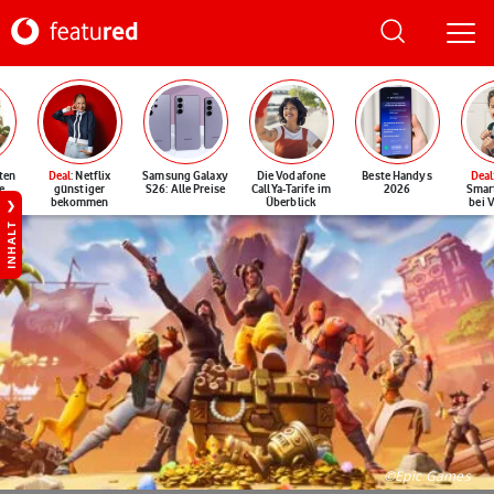
ten
Deal
: Netflix
Samsung Galaxy
Die Vodafone
Beste Handys
Deal
e
günstiger
S26: Alle Preise
CallYa-Tarife im
2026
Smar
bekommen
Überblick
bei 
INHALT
©Epic Games