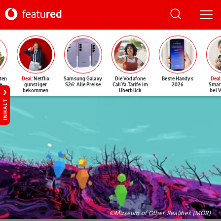
ten
Deal
: Netflix
Samsung Galaxy
Die Vodafone
Beste Handys
Deal
e
günstiger
S26: Alle Preise
CallYa-Tarife im
2026
Smar
bekommen
Überblick
bei 
INHALT
©Museum of Other Realities (MOR)