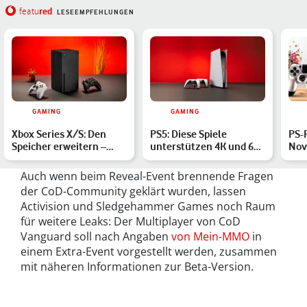
red
featu
LESEEMPFEHLUNGEN
GAMING
GAMING
Xbox Series X/S: Den
PS5: Diese Spiele
PS-
Speicher erweitern –
unterstützen 4K und 60
Nov
diese Möglichkeiten
Bilder pro Sekunde
Spie
has…
Auch wenn beim Reveal-Event brennende Fragen
der CoD-Community geklärt wurden, lassen
Activision und Sledgehammer Games noch Raum
für weitere Leaks: Der Multiplayer von CoD
Vanguard soll nach Angaben
von Mein-MMO
in
einem Extra-Event vorgestellt werden, zusammen
mit näheren Informationen zur Beta-Version.