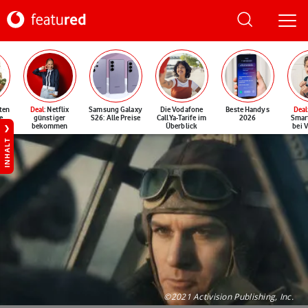
ten
Deal
: Netflix
Samsung Galaxy
Die Vodafone
Beste Handys
Deal
e
günstiger
S26: Alle Preise
CallYa-Tarife im
2026
Smar
bekommen
Überblick
bei 
INHALT
©2021 Activision Publishing, Inc.