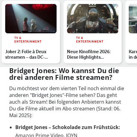
TV &
TV &
ENTERTAINMENT
ENTERTAINMENT
Joker 2: Folie à Deux
Neue Kinofilme 2026:
Kar
streamen – das DC-
Diese Highlights
in d
Drama im Heimkino
erwarten Dich
Rei
Bridget Jones: Wo kannst Du die
drei anderen Filme streamen?
Du möchtest vor dem vierten Teil noch einmal die
anderen "Bridget Jones"-Filme sehen? Das geht
auch als Stream! Bei folgenden Anbietern kannst
Du die Filme aktuell im Abo streamen (Stand: 06.
Mai 2025):
Bridget Jones – Schokolade zum Frühstück:
Amazon Prime Video, JOYN