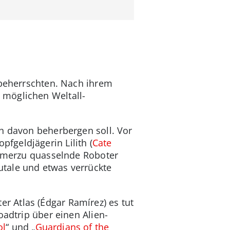
 beherrschten. Nach ihrem
 möglichen Weltall-
ch davon beherbergen soll. Vor
fgeldjägerin Lilith (
Cate
 immerzu quasselnde Roboter
utale und etwas verrückte
 Atlas (Édgar Ramírez) es tut
oadtrip über einen Alien-
ol
“ und „
Guardians of the