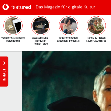
Das Magazin für digitale Kultur
Vodafone: SIM-Karte
Alle Samsung-
Vodafone-Router
Handy auf Raten
freischalten
Handys in
tauschen: So geht's
kaufen: Alle Infos
Reihenfolge
INHALT