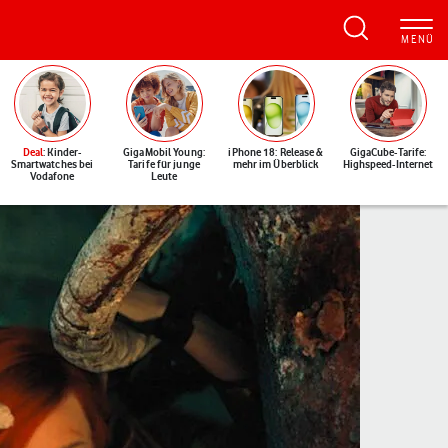
Deal
: Kinder-
GigaMobil Young:
iPhone 18: Release &
GigaCube-Tarife:
Smartwatches bei
Tarife für junge
mehr im Überblick
Highspeed-Internet
Vodafone
Leute