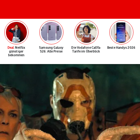
Deal
: Netflix
Samsung Galaxy
Die Vodafone CallYa-
Beste Handys 2026
günstiger
S26: Alle Preise
Tarife im Überblick
bekommen