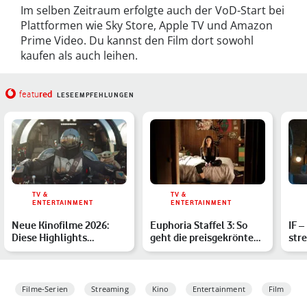
Im selben Zeitraum erfolgte auch der VoD-Start bei
Plattformen wie Sky Store, Apple TV und Amazon
Prime Video. Du kannst den Film dort sowohl
kaufen als auch leihen.
red
featu
LESEEMPFEHLUNGEN
TV &
TV &
ENTERTAINMENT
ENTERTAINMENT
Neue Kinofilme 2026:
Euphoria Staffel 3: So
IF 
Diese Highlights
geht die preisgekrönte
str
erwarten Dich
HBO-Serie mit Zenda…
Rey
Hei
Filme-Serien
Streaming
Kino
Entertainment
Film