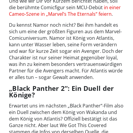
Und wie wir Dir vor Kurzem berichtet haben, soll
die berühmte Comicfigur sein MCU-Debüt
in einer
Cameo-Szene in „Marvel’s The Eternals“ feiern
.
Du kennst Namor noch nicht? Bei ihm handelt es
sich um eine der größten Figuren aus dem Marvel-
Comicuniversum. Namor ist König von Atlantis,
kann unter Wasser leben, seine Form verändern
und war für kurze Zeit sogar ein Avenger. Doch der
Charakter ist nur seiner Heimat gegenüber loyal,
was ihn zu keinem besonders vertrauenswürdigen
Partner für die Avengers macht. Für Atlantis würde
er alles tun – sogar Gewalt anwenden.
„Black Panther 2“: Ein Duell der
Könige?
Erwartet uns im nächsten „Black Panther“-Film also
ein Duell zwischen dem König von Wakanda und
dem König von Atlantis? Offiziell bestätigt ist das
Ganze nicht. Aber laut We Got This Covered
stammen die Infos von derselben Quelle, die