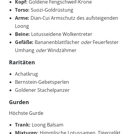
Kopf:
Goldene Fengschweif-Krone
Torso:
Suozi-Goldrüstung
Arme:
Dian-Cui Armschutz des aufsteigenden
Loong
Beine:
Lotusseidene Wolkentreter
Gefäße:
Bananenblattfächer
oder
Feuerfester
Umhang
oder
Windzähmer
Raritäten
Achatkrug
Bernstein-Gebetsperlen
Goldener Stachelpanzer
Gurden
Höchste Gurde
Trank:
Loong Balsam
Mixturen:
Himmlische Lotussamen, Tigerrelikt,