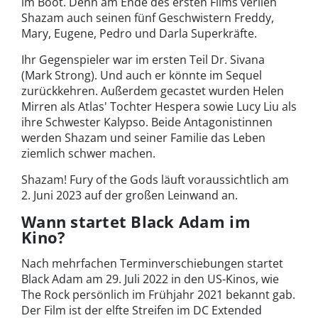
im Boot. Denn am Ende des ersten Films verlieh
Shazam auch seinen fünf Geschwistern Freddy,
Mary, Eugene, Pedro und Darla Superkräfte.
Ihr Gegenspieler war im ersten Teil Dr. Sivana
(Mark Strong). Und auch er könnte im Sequel
zurückkehren. Außerdem gecastet wurden Helen
Mirren als Atlas' Tochter Hespera sowie Lucy Liu als
ihre Schwester Kalypso. Beide Antagonistinnen
werden Shazam und seiner Familie das Leben
ziemlich schwer machen.
Shazam! Fury of the Gods läuft voraussichtlich am
2. Juni 2023 auf der großen Leinwand an.
Wann startet Black Adam im
Kino?
Nach mehrfachen Terminverschiebungen startet
Black Adam am 29. Juli 2022 in den US-Kinos, wie
The Rock persönlich im Frühjahr 2021 bekannt gab.
Der Film ist der elfte Streifen im DC Extended