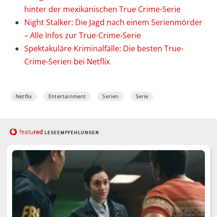
hinter der mexikanischen True Crime-Serie
Night Stalker: Die Jagd nach einem Serienmörder
– Alle Infos zur True-Crime-Serie
Spektakuläre Kriminalfälle: Die besten True-
Crime-Serien bei Netflix
Netflix
Entertainment
Serien
Serie
red
featu
LESEEMPFEHLUNGEN