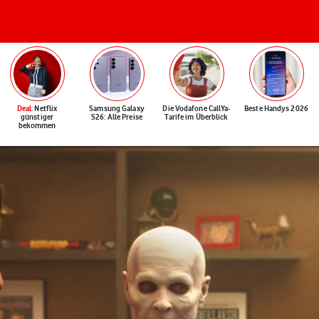
Deal
: Netflix
Samsung Galaxy
Die Vodafone CallYa-
Beste Handys 2026
günstiger
S26: Alle Preise
Tarife im Überblick
bekommen