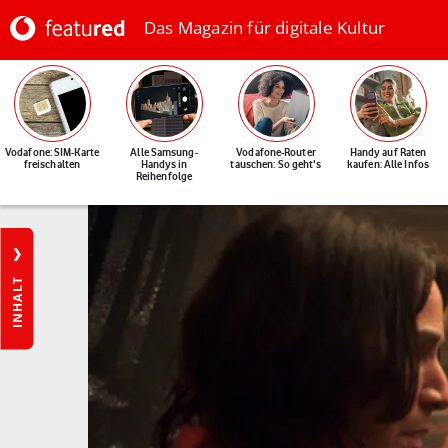
Das Magazin für digitale Kultur
Vodafone: SIM-Karte
Alle Samsung-
Vodafone-Router
Handy auf Raten
freischalten
Handys in
tauschen: So geht's
kaufen: Alle Infos
Reihenfolge
INHALT