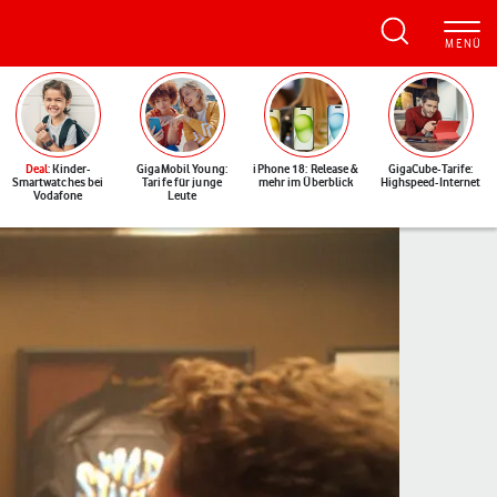
Deal
: Kinder-
GigaMobil Young:
iPhone 18: Release &
GigaCube-Tarife:
Smartwatches bei
Tarife für junge
mehr im Überblick
Highspeed-Internet
Vodafone
Leute