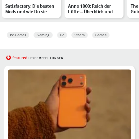
Satisfactory: Die besten
Anno 1800: Reich der
The
Mods und wie Du sie
Lüfte – Überblick und
Guid
installierst
Tipps zum neuen DLC
zu 
Pc-Games
Gaming
Pc
Steam
Games
red
featu
LESEEMPFEHLUNGEN