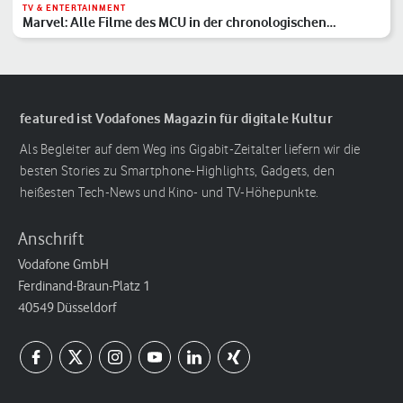
TV & ENTERTAINMENT
Marvel: Alle Filme des MCU in der chronologischen
Reihenfolge
featured ist Vodafones Magazin für digitale Kultur
Als Begleiter auf dem Weg ins Gigabit-Zeitalter liefern wir die
besten Stories zu Smartphone-Highlights, Gadgets, den
heißesten Tech-News und Kino- und TV-Höhepunkte.
Anschrift
Vodafone GmbH
Ferdinand-Braun-Platz 1
40549 Düsseldorf