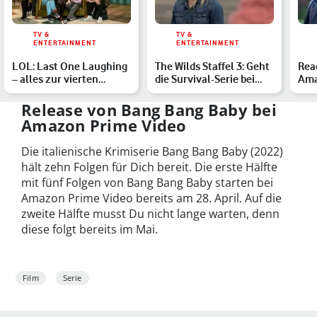
TV &
TV &
ENTERTAINMENT
ENTERTAINMENT
LOL: Last One Laughing
The Wilds Staffel 3: Geht
Rea
– alles zur vierten
die Survival-Serie bei
Ama
Staffel des Comedyhits
Amazon Prime Vid…
Act
Release von Bang Bang Baby bei
Amazon Prime Video
Die italienische Krimiserie Bang Bang Baby (2022)
hält zehn Folgen für Dich bereit. Die erste Hälfte
mit fünf Folgen von Bang Bang Baby starten bei
Amazon Prime Video bereits am 28. April. Auf die
zweite Hälfte musst Du nicht lange warten, denn
diese folgt bereits im Mai.
Film
Serie