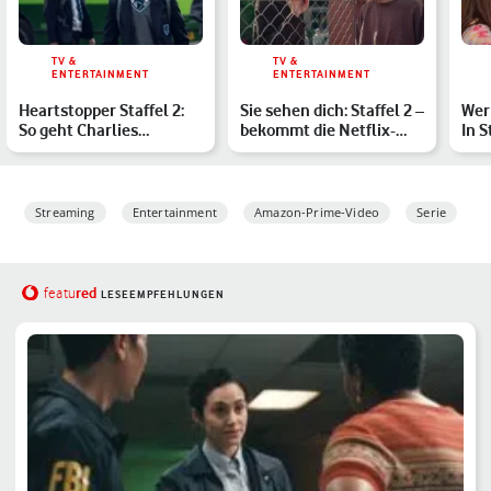
TV &
TV &
ENTERTAINMENT
ENTERTAINMENT
Heartstopper Staffel 2:
Sie sehen dich: Staffel 2 –
Wer
So geht Charlies
bekommt die Netflix-
In S
Geschichte bei Netflix
Serie eine Fortse…
nac
w…
Streaming
Entertainment
Amazon-Prime-Video
Serie
red
featu
LESEEMPFEHLUNGEN