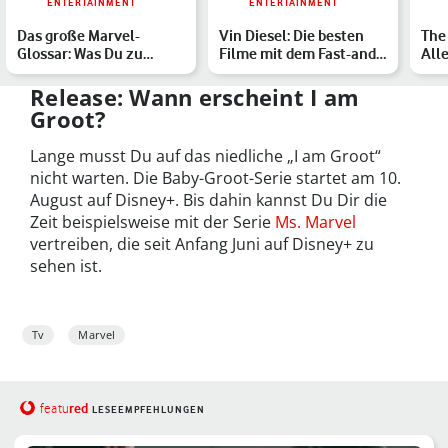
ENTERTAINMENT
ENTERTAINMENT
Das große Marvel-
Vin Diesel: Die besten
The 
Glossar: Was Du zu
Filme mit dem Fast-and-
Alle
Charakteren, Orten,
Furious-Star
ver
mystische…
Release: Wann erscheint I am
Groot?
Lange musst Du auf das niedliche „I am Groot“
nicht warten. Die Baby-Groot-Serie startet am 10.
August auf Disney+. Bis dahin kannst Du Dir die
Zeit beispielsweise mit der Serie
Ms. Marvel
vertreiben, die seit Anfang Juni auf Disney+ zu
sehen ist.
Tv
Marvel
red
featu
LESEEMPFEHLUNGEN