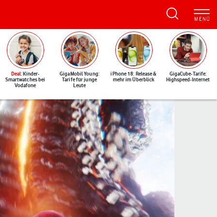
Deal
: Kinder-
GigaMobil Young:
iPhone 18: Release &
GigaCube-Tarife:
Smartwatches bei
Tarife für junge
mehr im Überblick
Highspeed-Internet
Vodafone
Leute