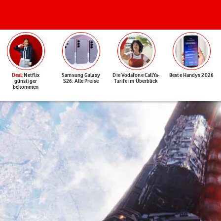
Deal
: Netflix
Samsung Galaxy
Die Vodafone CallYa-
Beste Handys 2026
günstiger
S26: Alle Preise
Tarife im Überblick
bekommen