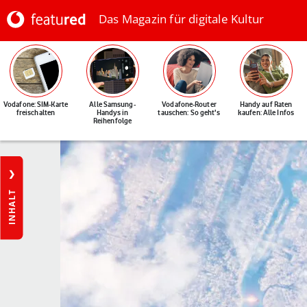
Das Magazin für digitale Kultur
Vodafone: SIM-Karte
Alle Samsung-
Vodafone-Router
Handy auf Raten
freischalten
Handys in
tauschen: So geht's
kaufen: Alle Infos
Reihenfolge
INHALT