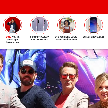
Deal
: Netflix
Samsung Galaxy
Die Vodafone CallYa-
Beste Handys 2026
günstiger
S26: Alle Preise
Tarife im Überblick
bekommen