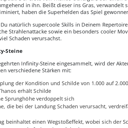
mgehend in ihn. Beißt dieser ins Gras, verwandelt si
liminiert, haben die Superhelden das Spiel gewonne
Du natürlich supercoole Skills in Deinem Repertoir
ische Strahlenattacke sowie ein besonders cooler Mov
viel Schaden verursachst.
ty-Steine
ehrten Infinity-Steine eingesammelt, wird der Akte
gen verschiedene Stärken mit:
opplung der Kondition und Schilde von 1.000 auf 2.00
Thanos erhält Schilde
ne Sprunghöhe verdoppelt sich
he, die bei der Landung Schaden verursacht, verdrei
lag beinhaltet einen Wegstoßeffekt, wobei sich der S