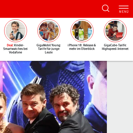
Deal
: Kinder-
GigaMobil Young:
iPhone 18: Release &
GigaCube-Tarife:
Smartwatches bei
Tarife für junge
mehr im Überblick
Highspeed-Internet
Vodafone
Leute