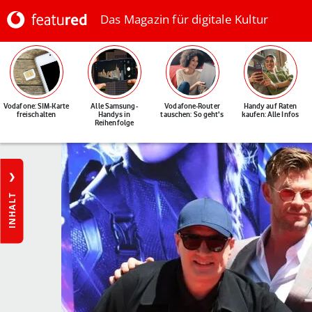
Das Magazin für digitale Kultur
Vodafone: SIM-Karte
Alle Samsung-
Vodafone-Router
Handy auf Raten
freischalten
Handys in
tauschen: So geht's
kaufen: Alle Infos
Reihenfolge
INHALT